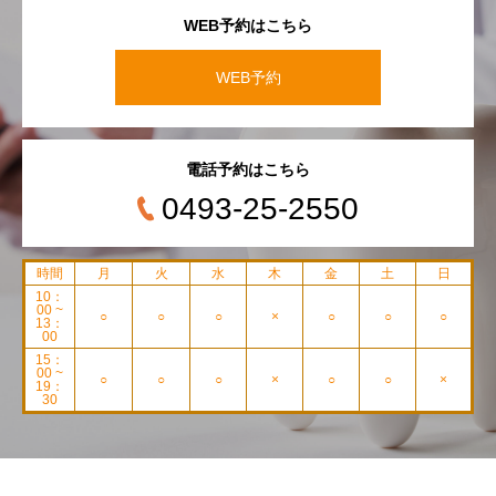
WEB予約はこちら
WEB予約
電話予約はこちら
0493-25-2550
時間
月
火
水
木
金
土
日
10：
00 ~
○
○
○
×
○
○
○
13：
00
15：
00 ~
○
○
○
×
○
○
×
19：
30