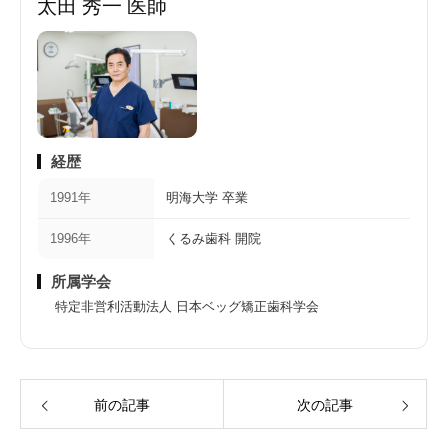
太田 秀一 医師
経歴
1991年
明海大学 卒業
1996年
くるみ歯科 開院
所属学会
特定非営利活動法人 日本ベッグ矯正歯科学会
前の記事
次の記事